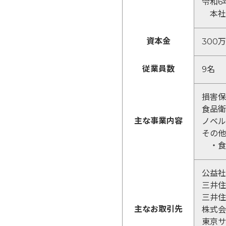
令和6
本社
資本金
300
従業員数
9名
損害保
食品衛
主な事業内容
ノベル
その他
・食
公益社
三井住
三井住
主なお取引先
株式会
東京サ