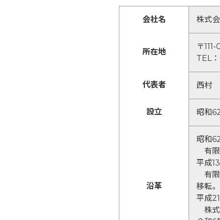
会社名
株式会
〒11
所在地
TEL：
代表者
西村 
設立
昭和6
昭和62
有限
平成13
有限
沿革
移転。
平成21
株式